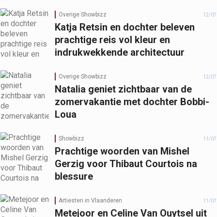
Overige Showbizz
12/07
Katja Retsin en dochter beleven
prachtige reis vol kleur en
indrukwekkende architectuur
Overige Showbizz
12/07
Natalia geniet zichtbaar van de
zomervakantie met dochter Bobbi-
Loua
Showbizz
11/07
Prachtige woorden van Mishel
Gerzig voor Thibaut Courtois na
blessure
Artiesten in Vlaanderen
11/07
Metejoor en Celine Van Ouytsel uit