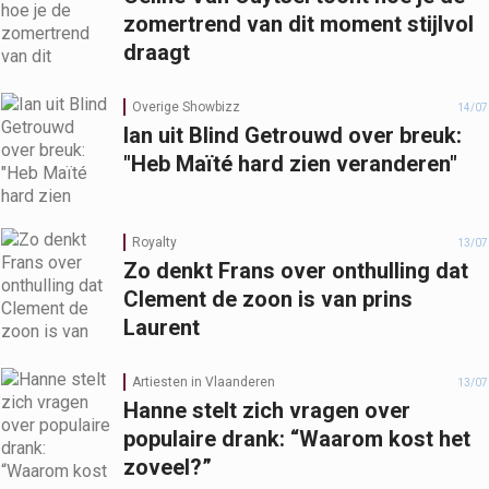
zomertrend van dit moment stijlvol
draagt
Overige Showbizz
14/07
Ian uit Blind Getrouwd over breuk:
"Heb Maïté hard zien veranderen"
Royalty
13/07
Zo denkt Frans over onthulling dat
Clement de zoon is van prins
Laurent
Artiesten in Vlaanderen
13/07
Hanne stelt zich vragen over
populaire drank: “Waarom kost het
zoveel?”