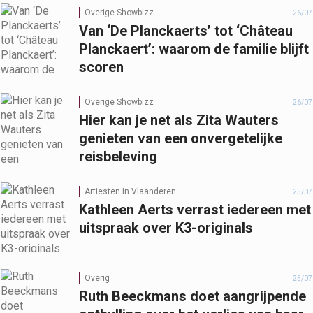
Overige Showbizz
26/07
Van ‘De Planckaerts’ tot ‘Château
Planckaert’: waarom de familie blijft
scoren
Overige Showbizz
26/07
Hier kan je net als Zita Wauters
genieten van een onvergetelijke
reisbeleving
Artiesten in Vlaanderen
25/07
Kathleen Aerts verrast iedereen met
uitspraak over K3-originals
Overig
25/07
Ruth Beeckmans doet aangrijpende