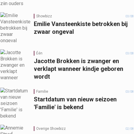
Showbizz
03/08
Emilie Vansteenkiste betrokken bij
zwaar ongeval
Één
03/08
Jacotte Brokken is zwanger en
verklapt wanneer kindje geboren
wordt
Familie
03/08
Startdatum van nieuw seizoen
'Familie' is bekend
Overige Showbizz
02/08