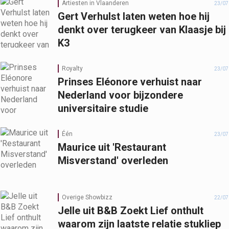
Artiesten in Vlaanderen
23/07
Gert Verhulst laten weten hoe hij
denkt over terugkeer van Klaasje bij
K3
Royalty
23/07
Prinses Eléonore verhuist naar
Nederland voor bijzondere
universitaire studie
Één
23/07
Maurice uit 'Restaurant
Misverstand' overleden
Overige Showbizz
22/07
Jelle uit B&B Zoekt Lief onthult
waarom zijn laatste relatie stukliep