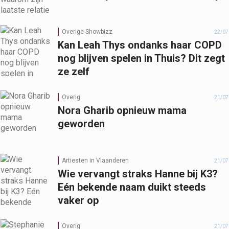
Overige Showbizz
22/07
Kan Leah Thys ondanks haar COPD
nog blijven spelen in Thuis? Dit zegt
ze zelf
Overig
21/07
Nora Gharib opnieuw mama
geworden
Artiesten in Vlaanderen
21/07
Wie vervangt straks Hanne bij K3?
Eén bekende naam duikt steeds
vaker op
Overig
21/07