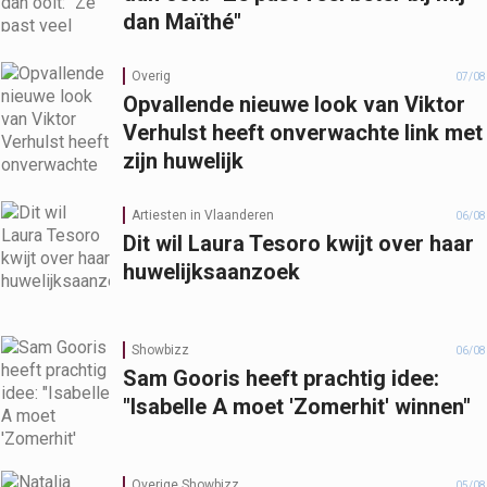
dan Maïthé"
Overig
07/08
Opvallende nieuwe look van Viktor
Verhulst heeft onverwachte link met
zijn huwelijk
Artiesten in Vlaanderen
06/08
Dit wil Laura Tesoro kwijt over haar
huwelijksaanzoek
Showbizz
06/08
Sam Gooris heeft prachtig idee:
"Isabelle A moet 'Zomerhit' winnen"
Overige Showbizz
05/08